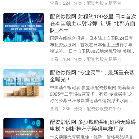
卵？”成为许多姐妹淘的聊天话题。今天我们
查看：
224
分类：
配资炒股交易平台
就来....
配资炒股网 射程约100公里 日本首次
在本国领土试射导弹_训练_北部方面
队_本土
国际在线综合报道：日本陆上自卫队24日宣
布配资炒股网，首次在日本领土上进行了导
弹试验。 日本自卫队88式地对舰导弹 美联社
报道，88式地对舰短程导弹的试射于24....
查看：
184
分类：
配资炒股交易平台
配资炒股网 “专业买手”，最新重仓基
金曝光！
中国基金报记者 曹雯璟配资炒股网 随着基金
2025年二季报披露完毕，有着“专业买手”之
称的公募FOF最新重仓基金情况浮出水面。
从二季报披露情况来看，债券型基金....
查看：
235
分类：
配资炒股交易平台
配资炒股网 多少钱能买到好的无障碍
电梯？剖析推荐无障碍电梯厂家
一文读懂无障碍电梯：优势、价格与品牌推