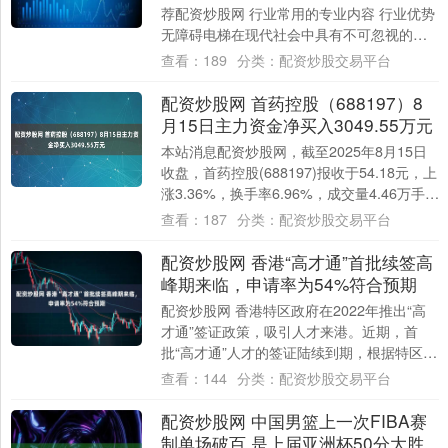
荐配资炒股网 行业常用的专业内容 行业优势
无障碍电梯在现代社会中具有不可忽视的重
要性。随着人口老龄化加剧以及对残障人
查看：
189
分类：
配资炒股交易平台
士、....
配资炒股网 首药控股（688197）8
月15日主力资金净买入3049.55万元
本站消息配资炒股网，截至2025年8月15日
收盘，首药控股(688197)报收于54.18元，上
涨3.36%，换手率6.96%，成交量4.46万手，
成交额2.4....
查看：
187
分类：
配资炒股交易平台
配资炒股网 香港“高才通”首批续签高
峰期来临，申请率为54%符合预期
配资炒股网 香港特区政府在2022年推出“高
才通”签证政策，吸引人才来港。近期，首
批“高才通”人才的签证陆续到期，根据特区政
府本月公布的数据，截至7月31日，共....
查看：
144
分类：
配资炒股交易平台
配资炒股网 中国男篮上一次FIBA赛
制单场破百 是上届亚洲杯50分大胜