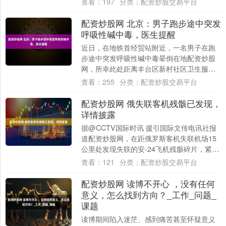
查看：
197
分类：
配资炒股交易平台
户服务中....
配资炒股网 北京：男子跑步途中突发
呼吸性碱中毒，医生提醒
近日，在地铁首经贸站附近，一名男子在跑
步途中突发呼吸性碱中毒晕倒在地配资炒股
网，所幸此处距离丰台区新村社区卫生服务
中心不足百米，热心市民及时喊来医护人
查看：
255
分类：
配资炒股交易平台
员，令男子....
配资炒股网 俄失联客机残骸已发现，
详情披露
据@CCTV国际时讯 援引国际文传电讯社报
道配资炒股网，在距俄罗斯客机失联机场15
公里处发现失联的安-24飞机残骸碎片，紧急
情况部搜救人员已发现燃烧的机身。 俄....
查看：
121
分类：
配资炒股交易平台
配资炒股网 读博不开心 ，没有任何
意义，怎么找到方向？_工作_问题_
课题
读博期间陷入迷茫、感到痛苦甚至怀疑意义