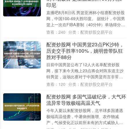
印尼
直播吧8月8日讯 男篮亚洲杯小组赛配资炒股
网，中国100-69大胜印度。 据统计，中国男
篮上一次在FIBA赛制（40分钟）单场得分破
百，还是上届（2022年）亚....
查看：
240
分类：
配资炒股交易平台
配资炒股网 中国男篮23点PK沙特，
历史交手胜率100%，姚明曾带队狂
胜对手88分
目前中国男篮公布了12人大名单配资炒股
网，接下来今天晚上23点将会对阵东道主沙
特男篮，这场比赛对于中国男篮而言非常的
关键，。首先他是首场比赛，中国男篮要努
查看：
120
分类：
配资炒股交易平台
力争取....
配资炒股网 多国气温破纪录，大气环
流异常导致极端高温天气
今年入夏以来配资炒股网，北半球多国遭遇
极端高温侵袭，中暑病例激增、农作物减
产，气候变化正以前所未有的方式威胁人类
健康与社会运转。 国家卫星气象中心国际用