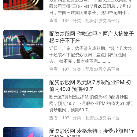
限公司官微“三峡小微”7月26日消息，7月19
日，中国三峡集团董事长、党组书记刘伟平
在西藏林芝与中国雅江集团董事长、党组....
查看：
187
分类：
配资炒股交易平台
配资炒股网 你吃过吗？两广人摘捻子
根本停不下来
近日，广东，捻子进入成熟期。“装了几大袋
子还装不下配资炒股网，差点用衣服包回
去。”摘不完，根本摘不完..........
查看：
197
分类：
配资炒股交易平台
配资炒股网 欧元区7月制造业PMI初
值为49.8 预期49.7
欧元区7月制造业PMI初值为49.8配资炒股
网，预期49.7；7月服务业PMI初值为51.2配
资炒股网，预期50.7。....
查看：
107
分类：
配资炒股交易平台
配资炒股网 麦格米特：接受花旗银行