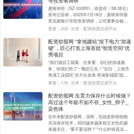
等投资者调研
麦格米特（SZ 002851，收盘价：58.38元）
发布公告称，2025年7月18日，麦格米特接
受花旗银行等投资者调研，公司董事会秘
书、首席财务官王涛等人参与接....
查看：
209
分类：
配资炒股交易平台
配资炒股网 “拿地建站”按下电力“加速
键”，匠心打造上海首批“智造空间”优
秀项目
“我们项目工期紧、任务重，你们的加速服
务，给我们吃了一颗定心丸！”近日，上海市
青浦工业园区“东方生命港·青浦新城园”园区
负责人王选芳，为国网上海青浦供电公司
查看：
176
分类：
配资炒股交易平台
（以....
配资炒股网 生育力保存什么时候做？
高过这个年龄不如不存_女性_卵子_
染色体
近年来配资炒股网，冻卵，也就是卵母细胞
冷冻保存技术，得到越来越多独立女性的越
来越关注。“要不要冻卵？”“什么时候该冻