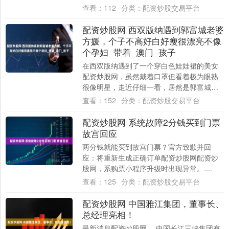
社保缴纳、劳动者主动放弃社保等问题，无
查看：
112
分类：
配资炒股交易平台
论双....
配资炒股网 西双版纳遇到郭富城老婆
方媛，个子不高好白好瘦很漂亮不像
个孕妇_带着_澳门_孩子
在西双版纳遇到了一个穿白色娃娃裙的美女
配资炒股网，虽然戴着口罩但看着极为眼熟
很像明星，走近仔细一看，居然是郭富城的
老婆方媛，已经是怀孕中晚期的她真的一点
查看：
152
分类：
配资炒股交易平台
儿也不娇....
配资炒股网 系统故障2分钱买到门票
故宫回应
两分钱就能买到故宫门票？官方致歉并回
应：将重新生成正确订单配资炒股网配资炒
股网，系购票小程序升级时出现异常。....
查看：
125
分类：
配资炒股交易平台
配资炒股网 中国雅江集团，董事长、
总经理亮相！
最新消息配资炒股网。 中国长江三峡集团有